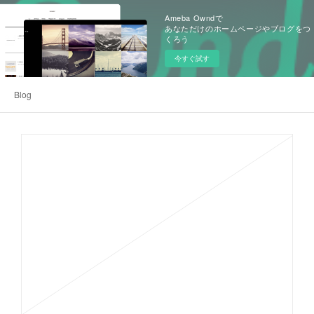
Ameba Owndで
あなただけのホームページやブログをつ
くろう
今すぐ試す
Blog